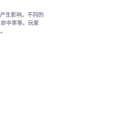
性产生影响。不同的
篮命中率等。玩家
现。