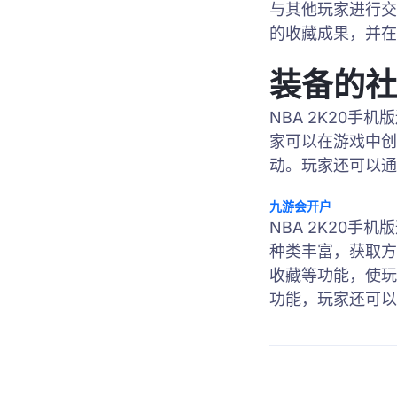
与其他玩家进行交
的收藏成果，并在
装备的社
NBA 2K20
家可以在游戏中创
动。玩家还可以通
九游会开户
NBA 2K20
种类丰富，获取方
收藏等功能，使玩
功能，玩家还可以