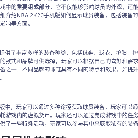
戏中的重要组成部分，它不仅能够影响球员的外观，还
细介绍NBA 2K20手机版如何显示球员装备，包括装备
影响等方面。
手机版提供了丰富多样的装备种类，包括球鞋、球衣、护膝、
的款式和品牌可供选择，玩家可以根据自己的喜好和需
备之一，不同品牌的球鞋具有不同的特点和效果，如提
。
0手机版中，玩家可以通过多种途径获取球员装备。玩家可以
耗游戏内的虚拟货币。玩家还可以通过完成游戏中的任
供了一些特殊活动，玩家可以参与其中来获取稀有的装